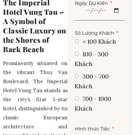
The Imperial
Ngày Dự Kiến
Hotel Vung Tau –
A Symbol of
Classic Luxury on
Số Lượng Khách
the Shores of
< 100 Khách
Back Beach
100 - 300
Prominently situated on
Khách
the vibrant Thuy Van
300 - 700
Boulevard, The Imperial
Khách
Hotel Vung Tau stands as
700 - 1000
the city’s first 5-star
Khách
hotel, distinguished by its
classic European
architecture and
Hình thức Tiệc