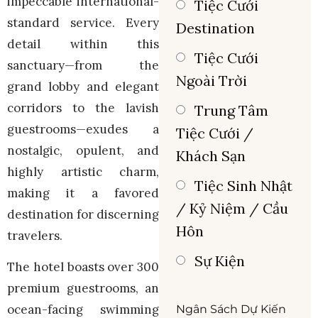
impeccable international-
Tiệc Cưới
standard service. Every
Destination
detail within this
Tiệc Cưới
sanctuary—from the
Ngoài Trời
grand lobby and elegant
corridors to the lavish
Trung Tâm
guestrooms—exudes a
Tiệc Cưới /
nostalgic, opulent, and
Khách Sạn
highly artistic charm,
Tiệc Sinh Nhật
making it a favored
/ Kỷ Niệm / Cầu
destination for discerning
Hôn
travelers.
Sự Kiện
The hotel boasts over 300
premium guestrooms, an
ocean-facing swimming
Ngân Sách Dự Kiến