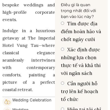
bespoke weddings and
Điều gì là quan
trọng nhất đối với
high-profile corporate
bạn vào lúc này?
events.
Tìm được địa
Indulge in a luxurious
điểm hoàn hảo và
getaway at The Imperial
chốt ngày cưới
Hotel Vung Tau—where
Xác định được
classical elegance
những lựa chọn
seamlessly intertwines
thực tế và khả thi
with contemporary
với ngân sách
comforts, painting a
picture of a perfect
Cần người hỗ
coastal retreat.
trợ lên kế hoạch
tổ chức
Wedding Celebration
Hiện tại tôi chỉ
Wedding