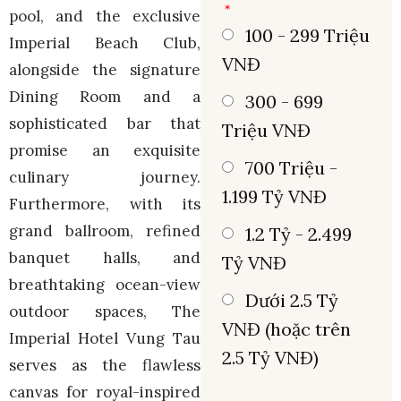
pool, and the exclusive
100 - 299 Triệu
Imperial Beach Club,
VNĐ
alongside the signature
Dining Room and a
300 - 699
sophisticated bar that
Triệu VNĐ
promise an exquisite
700 Triệu -
culinary journey.
1.199 Tỷ VNĐ
Furthermore, with its
grand ballroom, refined
1.2 Tỷ - 2.499
banquet halls, and
Tỷ VNĐ
breathtaking ocean-view
Dưới 2.5 Tỷ
outdoor spaces, The
VNĐ (hoặc trên
Imperial Hotel Vung Tau
2.5 Tỷ VNĐ)
serves as the flawless
canvas for royal-inspired