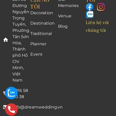
TÔI
Đường
Memories
Nguyễn
Decoration
Venue
Trọng
Liên hệ với
Destination
Tuyển,
Blog
chúng tôi
Phường
Traditional
Tân Sơn
Hòa,
Planner
Thành
Event
phố Hồ
Chí
Minh,
Việt
Nam
0916 58
00 38
info@dreamwedding.vn