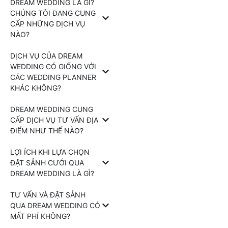
DREAM WEDDING LÀ GÌ?
CHÚNG TÔI ĐANG CUNG
CẤP NHỮNG DỊCH VỤ
NÀO?
DỊCH VỤ CỦA DREAM
WEDDING CÓ GIỐNG VỚI
CÁC WEDDING PLANNER
KHÁC KHÔNG?
DREAM WEDDING CUNG
CẤP DỊCH VỤ TƯ VẤN ĐỊA
ĐIỂM NHƯ THẾ NÀO?
LỢI ÍCH KHI LỰA CHỌN
ĐẶT SẢNH CƯỚI QUA
DREAM WEDDING LÀ GÌ?
TƯ VẤN VÀ ĐẶT SẢNH
QUA DREAM WEDDING CÓ
MẤT PHÍ KHÔNG?