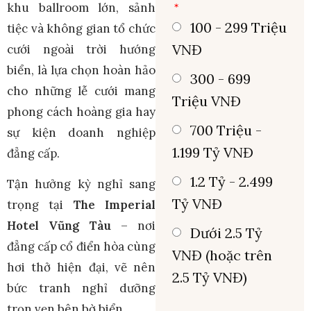
khu ballroom lớn, sảnh
100 - 299 Triệu
tiệc và không gian tổ chức
VNĐ
cưới ngoài trời hướng
biển, là lựa chọn hoàn hảo
300 - 699
cho những lễ cưới mang
Triệu VNĐ
phong cách hoàng gia hay
700 Triệu -
sự kiện doanh nghiệp
1.199 Tỷ VNĐ
đẳng cấp.
1.2 Tỷ - 2.499
Tận hưởng kỳ nghỉ sang
Tỷ VNĐ
trọng tại
The Imperial
Hotel Vũng Tàu
– nơi
Dưới 2.5 Tỷ
đẳng cấp cổ điển hòa cùng
VNĐ (hoặc trên
hơi thở hiện đại, vẽ nên
2.5 Tỷ VNĐ)
bức tranh nghỉ dưỡng
trọn vẹn bên bờ biển.