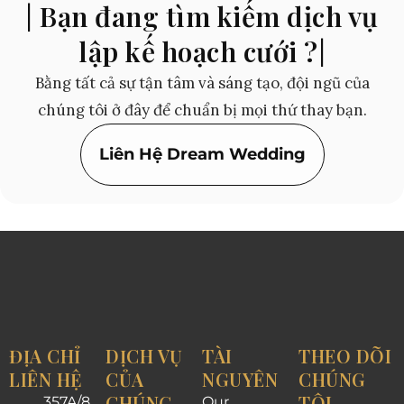
| Bạn đang tìm kiếm dịch vụ
lập kế hoạch cưới ?|
Bằng tất cả sự tận tâm và sáng tạo, đội ngũ của
chúng tôi ở đây để chuẩn bị mọi thứ thay bạn.
Liên Hệ Dream Wedding
ĐỊA CHỈ
DỊCH VỤ
TÀI
THEO DÕI
LIÊN HỆ
CỦA
NGUYÊN
CHÚNG
CHÚNG
TÔI
357A/8
Our