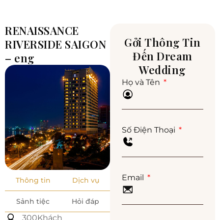
RENAISSANCE
Gởi Thông Tin
RIVERSIDE SAIGON
Đến Dream
– eng
Wedding
Họ và Tên
Số Điện Thoại
Email
Thông tin
Dịch vụ
Sảnh tiệc
Hỏi đáp
300Khách