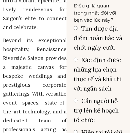
into a vibrant epicenter, a
Điều gì là quan
lively rendezvous for
trọng nhất đối với
Saigon’s elite to connect
bạn vào lúc này?
and celebrate.
Tìm được địa
điểm hoàn hảo và
Beyond its exceptional
chốt ngày cưới
hospitality, Renaissance
Riverside Saigon provides
Xác định được
a majestic canvas for
những lựa chọn
bespoke weddings and
thực tế và khả thi
prestigious corporate
với ngân sách
gatherings. With versatile
Cần người hỗ
event spaces, state-of-
trợ lên kế hoạch
the-art technology, and a
tổ chức
dedicated team of
professionals acting as
Hiện tại tôi chỉ