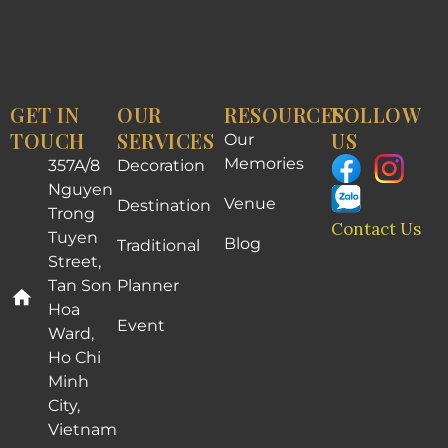
GET IN
OUR
RESOURCES
FOLLOW
TOUCH
SERVICES
US
Our
Memories
357A/8
Decoration
Nguyen
Venue
Destination
Trong
Contact Us
Tuyen
Blog
Traditional
Street,
Tan Son
Planner
Hoa
Event
Ward,
Ho Chi
Minh
City,
Vietnam