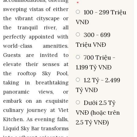
sweeping vistas of either
100 - 299 Triệu
the vibrant cityscape or
VNĐ
the tranquil river, all
300 - 699
perfectly appointed with
Triệu VNĐ
world-class amenities.
Guests are invited to
700 Triệu -
elevate their senses at
1.199 Tỷ VNĐ
the rooftop Sky Pool,
1.2 Tỷ - 2.499
taking in breathtaking
Tỷ VNĐ
panoramic views, or
embark on an exquisite
Dưới 2.5 Tỷ
culinary journey at Viet
VNĐ (hoặc trên
Kitchen. As evening falls,
2.5 Tỷ VNĐ)
Liquid Sky Bar transforms