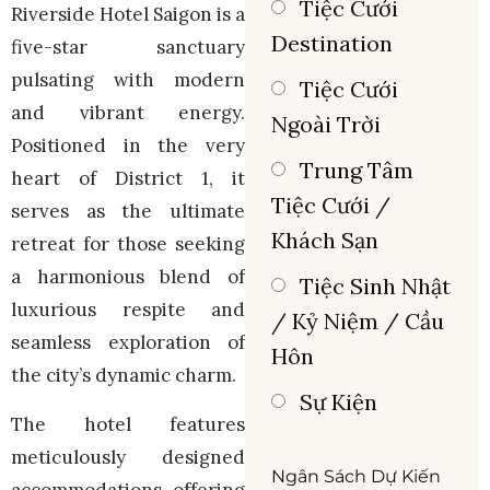
Tiệc Cưới
Riverside Hotel Saigon is a
Destination
five-star sanctuary
pulsating with modern
Tiệc Cưới
and vibrant energy.
Ngoài Trời
Positioned in the very
Trung Tâm
heart of District 1, it
Tiệc Cưới /
serves as the ultimate
Khách Sạn
retreat for those seeking
a harmonious blend of
Tiệc Sinh Nhật
luxurious respite and
/ Kỷ Niệm / Cầu
seamless exploration of
Hôn
the city’s dynamic charm.
Sự Kiện
The hotel features
meticulously designed
Ngân Sách Dự Kiến
accommodations, offering