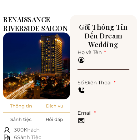
RENAISSANCE
Gởi Thông Tin
RIVERSIDE SAIGON
Đến Dream
Wedding
Họ và Tên
Số Điện Thoại
Thông tin
Dịch vụ
Email
Sảnh tiệc
Hỏi đáp
300Khách
6Sảnh Tiệc