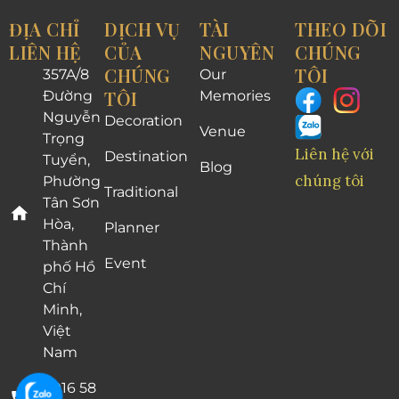
ĐỊA CHỈ
DỊCH VỤ
TÀI
THEO DÕI
LIÊN HỆ
CỦA
NGUYÊN
CHÚNG
CHÚNG
TÔI
357A/8
Our
TÔI
Đường
Memories
Nguyễn
Decoration
Venue
Trọng
Liên hệ với
Destination
Tuyển,
Blog
chúng tôi
Phường
Traditional
Tân Sơn
Hòa,
Planner
Thành
Event
phố Hồ
Chí
Minh,
Việt
Nam
0916 58