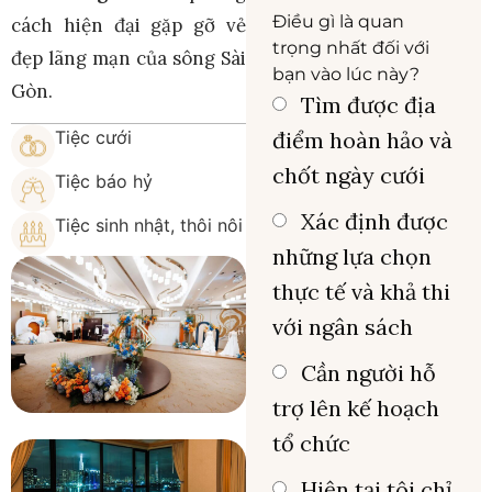
Điều gì là quan
cách hiện đại gặp gỡ vẻ
trọng nhất đối với
đẹp lãng mạn của sông Sài
bạn vào lúc này?
Gòn.
Tìm được địa
Tiệc cưới
điểm hoàn hảo và
chốt ngày cưới
Tiệc báo hỷ
Xác định được
Tiệc sinh nhật, thôi nôi
những lựa chọn
thực tế và khả thi
với ngân sách
Cần người hỗ
trợ lên kế hoạch
tổ chức
Hiện tại tôi chỉ