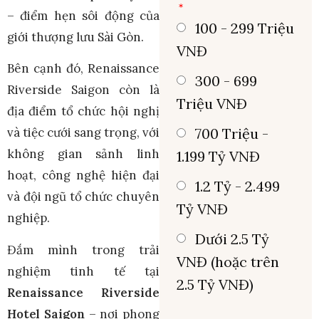
– điểm hẹn sôi động của
100 - 299 Triệu
giới thượng lưu Sài Gòn.
VNĐ
Bên cạnh đó, Renaissance
300 - 699
Riverside Saigon còn là
Triệu VNĐ
địa điểm tổ chức hội nghị
700 Triệu -
và tiệc cưới sang trọng, với
không gian sảnh linh
1.199 Tỷ VNĐ
hoạt, công nghệ hiện đại
1.2 Tỷ - 2.499
và đội ngũ tổ chức chuyên
Tỷ VNĐ
nghiệp.
Dưới 2.5 Tỷ
Đắm mình trong trải
VNĐ (hoặc trên
nghiệm tinh tế tại
2.5 Tỷ VNĐ)
Renaissance Riverside
Hotel Saigon
– nơi phong