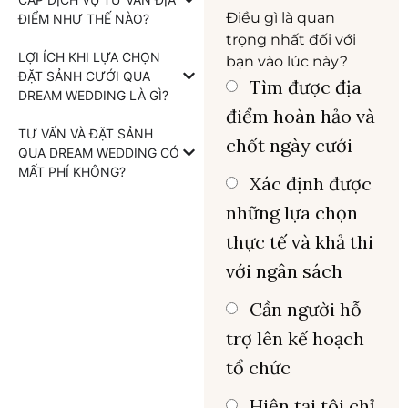
Điều gì là quan
ĐIỂM NHƯ THẾ NÀO?
trọng nhất đối với
LỢI ÍCH KHI LỰA CHỌN
bạn vào lúc này?
ĐẶT SẢNH CƯỚI QUA
Tìm được địa
DREAM WEDDING LÀ GÌ?
điểm hoàn hảo và
TƯ VẤN VÀ ĐẶT SẢNH
chốt ngày cưới
QUA DREAM WEDDING CÓ
MẤT PHÍ KHÔNG?
Xác định được
những lựa chọn
thực tế và khả thi
với ngân sách
Cần người hỗ
trợ lên kế hoạch
tổ chức
Hiện tại tôi chỉ