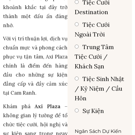
Tiệc Cưới
khoảnh khắc tại đây trở
Destination
thành một dấu ấn đáng
Tiệc Cưới
nhớ.
Ngoài Trời
Với vị trí thuận lợi, dịch vụ
Trung Tâm
chuẩn mực và phong cách
Tiệc Cưới /
phục vụ tận tâm, Axi Plaza
Khách Sạn
chính là điểm đến hàng
đầu cho những sự kiện
Tiệc Sinh Nhật
đẳng cấp và đầy cảm xúc
/ Kỷ Niệm / Cầu
tại Cam Ranh.
Hôn
Khám phá
Axi Plaza
–
Sự Kiện
không gian lý tưởng để tổ
chức tiệc cưới, hội nghị và
Ngân Sách Dự Kiến
sự kiện sang trọng ngay