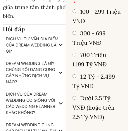
giữa trung tâm thành phố
100 - 299 Triệu
biển.
VNĐ
Hỏi đáp
300 - 699
DỊCH VỤ TƯ VẤN ĐỊA ĐIỂM
Triệu VNĐ
CỦA DREAM WEDDING LÀ
GÌ?
700 Triệu -
1.199 Tỷ VNĐ
DREAM WEDDING LÀ GÌ?
CHÚNG TÔI ĐANG CUNG
1.2 Tỷ - 2.499
CẤP NHỮNG DỊCH VỤ
NÀO?
Tỷ VNĐ
DỊCH VỤ CỦA DREAM
Dưới 2.5 Tỷ
WEDDING CÓ GIỐNG VỚI
CÁC WEDDING PLANNER
VNĐ (hoặc trên
KHÁC KHÔNG?
2.5 Tỷ VNĐ)
DREAM WEDDING CUNG
CẤP DỊCH VỤ TƯ VẤN ĐỊA