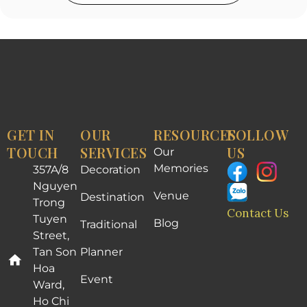
GET IN
OUR
RESOURCES
FOLLOW
TOUCH
SERVICES
US
Our
Memories
357A/8
Decoration
Nguyen
Venue
Destination
Trong
Contact Us
Tuyen
Blog
Traditional
Street,
Tan Son
Planner
Hoa
Event
Ward,
Ho Chi