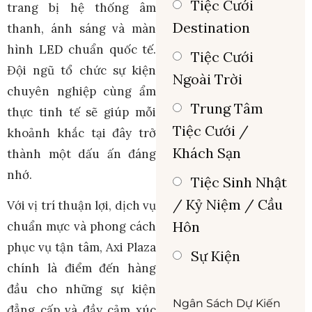
Tiệc Cưới
trang bị hệ thống âm
Destination
thanh, ánh sáng và màn
hình LED chuẩn quốc tế.
Tiệc Cưới
Đội ngũ tổ chức sự kiện
Ngoài Trời
chuyên nghiệp cùng ẩm
Trung Tâm
thực tinh tế sẽ giúp mỗi
Tiệc Cưới /
khoảnh khắc tại đây trở
Khách Sạn
thành một dấu ấn đáng
nhớ.
Tiệc Sinh Nhật
/ Kỷ Niệm / Cầu
Với vị trí thuận lợi, dịch vụ
Hôn
chuẩn mực và phong cách
phục vụ tận tâm, Axi Plaza
Sự Kiện
chính là điểm đến hàng
đầu cho những sự kiện
Ngân Sách Dự Kiến
đẳng cấp và đầy cảm xúc