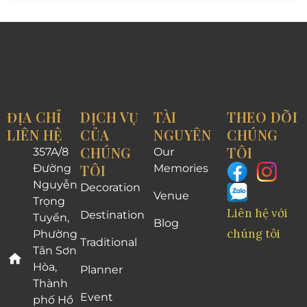
ĐỊA CHỈ
DỊCH VỤ
TÀI
THEO DÕI
LIÊN HỆ
CỦA
NGUYÊN
CHÚNG
CHÚNG
TÔI
357A/8
Our
TÔI
Đường
Memories
Nguyễn
Decoration
Venue
Trọng
Liên hệ với
Destination
Tuyển,
Blog
chúng tôi
Phường
Traditional
Tân Sơn
Hòa,
Planner
Thành
Event
phố Hồ