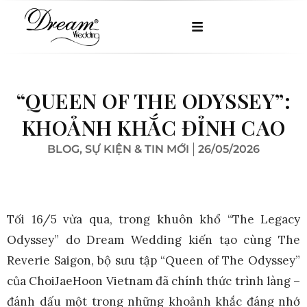
“QUEEN OF THE ODYSSEY”:
KHOẢNH KHẮC ĐỈNH CAO
BLOG
,
SỰ KIỆN & TIN MỚI
26/05/2026
Tối 16/5 vừa qua, trong khuôn khổ “The Legacy
Odyssey” do Dream Wedding kiến tạo cùng The
Reverie Saigon, bộ sưu tập “Queen of The Odyssey”
của ChoiJaeHoon Vietnam đã chính thức trình làng –
đánh dấu một trong những khoảnh khắc đáng nhớ