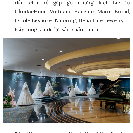
dâu chú rể gặp gỡ những kiệt tác từ
ChoiJaeHoon Vietnam, Hacchic, Marie Bridal,
Oriole Bespoke Tailoring, Helia Fine Jewelry, …
Đây cũng là nơi đặt sân khấu chính.