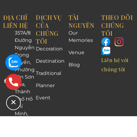
ĐỊA CHỈ
DỊCH VỤ
TÀI
THEO DÕI
LIÊN HỆ
CỦA
NGUYÊN
CHÚNG
CHÚNG
TÔI
357A/8
Our
TÔI
Đường
Memories
Nguyễn
Decoration
Venue
Trọng
Liên hệ với
Destination
Tuyển,
Blog
chúng tôi
Phường
Traditional
Tân Sơn
Hòa,
Planner
Thành
Event
phố Hồ
Chí
Minh,
Việt
Nam