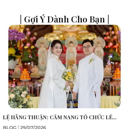
| Gợi Ý Dành Cho Bạn |
C
v
n
LỄ HẰNG THUẬN: CẨM NANG TỔ CHỨC LỄ
HẰNG THUẬN TRỌN VẸN
BLOG
29/07/2026