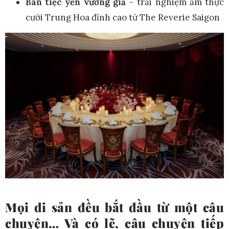
Bàn tiệc yến vương giả
– trải nghiệm ẩm thực
cưới Trung Hoa đỉnh cao từ The Reverie Saigon
Mọi di sản đều bắt đầu từ một câu
chuyện…
Và có lẽ, câu chuyện tiếp