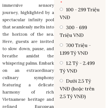
immersive sensory
100 - 299 Triệu
journey, highlighted by a
VNĐ
spectacular infinity pool
300 - 699
that seamlessly melts into
the horizon of the sea.
Triệu VNĐ
Here, guests are invited
700 Triệu -
to slow down, pause, and
1.199 Tỷ VNĐ
breathe amidst the
1.2 Tỷ - 2.499
whispering palms. Embark
Tỷ VNĐ
on an extraordinary
culinary symphony
Dưới 2.5 Tỷ
featuring a delicate
VNĐ (hoặc trên
harmony of rich
2.5 Tỷ VNĐ)
Vietnamese heritage and
refined European