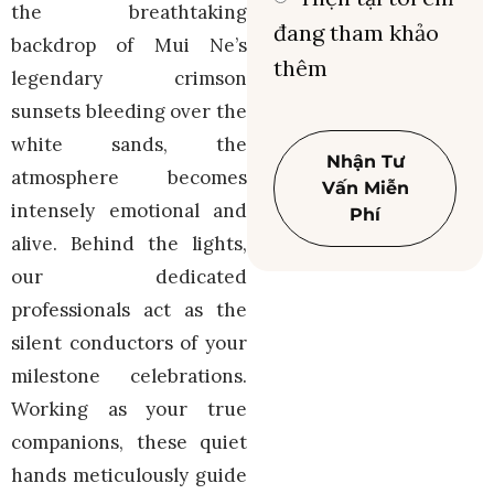
the breathtaking
đang tham khảo
backdrop of Mui Ne’s
thêm
legendary crimson
sunsets bleeding over the
white sands, the
Nhận Tư
atmosphere becomes
Vấn Miễn
intensely emotional and
Phí
alive. Behind the lights,
our dedicated
professionals act as the
silent conductors of your
milestone celebrations.
Working as your true
companions, these quiet
hands meticulously guide