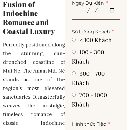
Fusion of
Ngày Dự Kiến
Indochine
Romance and
Coastal Luxury
Số Lượng Khách
< 100 Khách
Perfectly positioned along
100 - 300
the stunning, sun-
Khách
drenched coastline of
Mui Ne, The Anam Mũi Né
300 - 700
stands as one of the
Khách
region’s most elevated
700 - 1000
sanctuaries. It masterfully
Khách
weaves the nostalgic,
timeless romance of
classic Indochine
Hình thức Tiệc