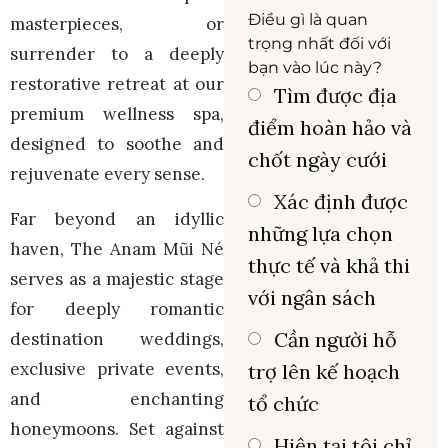
Điều gì là quan
masterpieces, or
trọng nhất đối với
surrender to a deeply
bạn vào lúc này?
restorative retreat at our
Tìm được địa
premium wellness spa,
điểm hoàn hảo và
designed to soothe and
chốt ngày cưới
rejuvenate every sense.
Xác định được
Far beyond an idyllic
những lựa chọn
haven, The Anam Mũi Né
thực tế và khả thi
serves as a majestic stage
với ngân sách
for deeply romantic
Cần người hỗ
destination weddings,
exclusive private events,
trợ lên kế hoạch
and enchanting
tổ chức
honeymoons. Set against
Hiện tại tôi chỉ