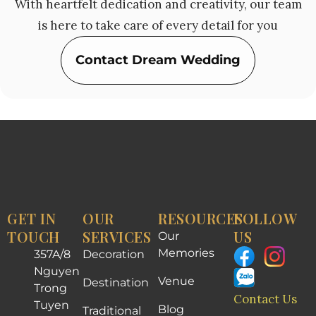
With heartfelt dedication and creativity, our team
is here to take care of every detail for you
Contact Dream Wedding
GET IN
OUR
RESOURCES
FOLLOW
TOUCH
SERVICES
US
Our
Memories
357A/8
Decoration
Nguyen
Venue
Destination
Trong
Contact Us
Tuyen
Blog
Traditional