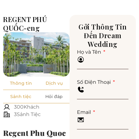
REGENT PHÚ
Gởi Thông Tin
QUỐC-eng
Đến Dream
Wedding
Họ và Tên
Số Điện Thoại
Thông tin
Dịch vụ
Sảnh tiệc
Hỏi đáp
300Khách
Email
3Sảnh Tiệc
Regent Phu Quoc