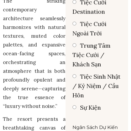
The striking
Tiệc Cưới
contemporary
Destination
architecture seamlessly
Tiệc Cưới
harmonizes with natural
Ngoài Trời
textures, muted color
palettes, and expansive
Trung Tâm
ocean-facing spaces,
Tiệc Cưới /
orchestrating an
Khách Sạn
atmosphere that is both
Tiệc Sinh Nhật
profoundly opulent and
/ Kỷ Niệm / Cầu
deeply serene—capturing
Hôn
the true essence of
“luxury without noise.”
Sự Kiện
The resort presents a
Ngân Sách Dự Kiến
breathtaking canvas of