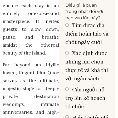
Điều gì là quan
ensure each stay is an
trọng nhất đối với
entirely one-of-a-kind
bạn vào lúc này?
masterpiece. It invites
Tìm được địa
guests to slow down,
điểm hoàn hảo và
pause, and breathe
chốt ngày cưới
amidst the ethereal
Xác định được
beauty of the island.
những lựa chọn
Far beyond an idyllic
thực tế và khả thi
haven, Regent Phu Quoc
với ngân sách
serves as the ultimate,
majestic stage for deeply
Cần người hỗ
private destination
trợ lên kế hoạch
weddings, intimate
tổ chức
anniversaries, and high-
Hiện tại tôi chỉ