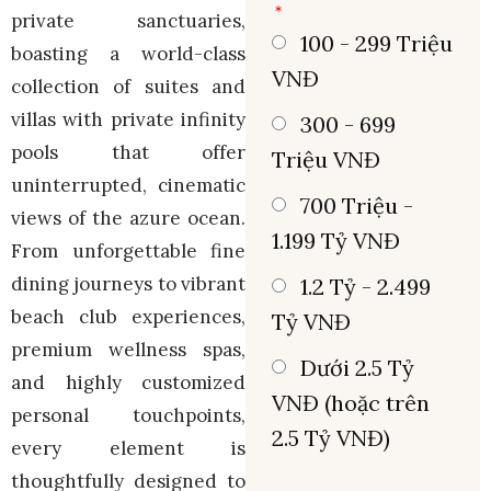
private sanctuaries,
100 - 299 Triệu
boasting a world-class
VNĐ
collection of suites and
villas with private infinity
300 - 699
pools that offer
Triệu VNĐ
uninterrupted, cinematic
700 Triệu -
views of the azure ocean.
1.199 Tỷ VNĐ
From unforgettable fine
dining journeys to vibrant
1.2 Tỷ - 2.499
beach club experiences,
Tỷ VNĐ
premium wellness spas,
Dưới 2.5 Tỷ
and highly customized
VNĐ (hoặc trên
personal touchpoints,
2.5 Tỷ VNĐ)
every element is
thoughtfully designed to