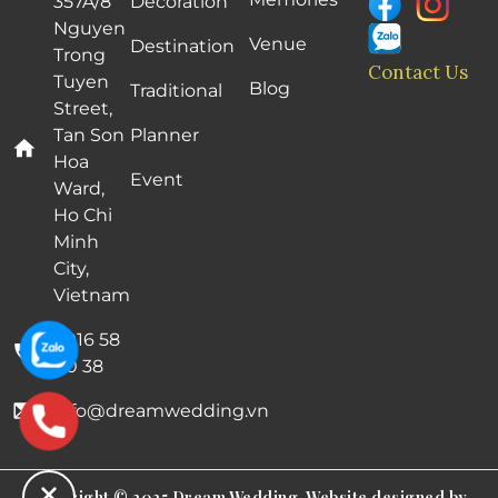
357A/8
Decoration
Nguyen
Venue
Destination
Trong
Contact Us
Tuyen
Blog
Traditional
Street,
Tan Son
Planner
Hoa
Event
Ward,
Ho Chi
Minh
City,
Vietnam
0916 58
00 38
info@dreamwedding.vn
Copyright © 2025 Dream Wedding. Website designed by