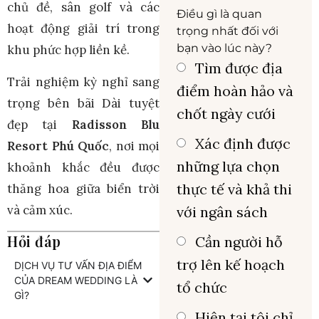
chủ đề, sân golf và các
Điều gì là quan
hoạt động giải trí trong
trọng nhất đối với
bạn vào lúc này?
khu phức hợp liền kề.
Tìm được địa
Trải nghiệm kỳ nghỉ sang
điểm hoàn hảo và
trọng bên bãi Dài tuyệt
chốt ngày cưới
đẹp tại
Radisson Blu
Xác định được
Resort Phú Quốc
, nơi mọi
những lựa chọn
khoảnh khắc đều được
thực tế và khả thi
thăng hoa giữa biển trời
và cảm xúc.
với ngân sách
Hỏi đáp
Cần người hỗ
trợ lên kế hoạch
DỊCH VỤ TƯ VẤN ĐỊA ĐIỂM
CỦA DREAM WEDDING LÀ
tổ chức
GÌ?
Hiện tại tôi chỉ