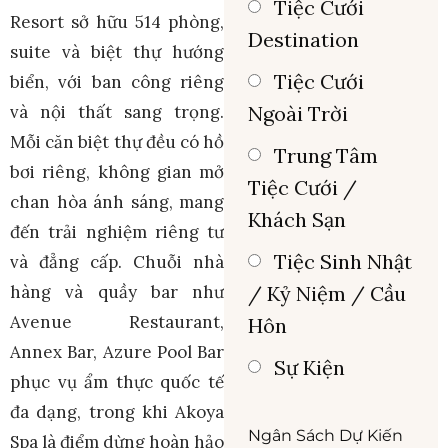
Tiệc Cưới
Resort sở hữu 514 phòng,
Destination
suite và biệt thự hướng
Tiệc Cưới
biển, với ban công riêng
và nội thất sang trọng.
Ngoài Trời
Mỗi căn biệt thự đều có hồ
Trung Tâm
bơi riêng, không gian mở
Tiệc Cưới /
chan hòa ánh sáng, mang
Khách Sạn
đến trải nghiệm riêng tư
Tiệc Sinh Nhật
và đẳng cấp. Chuỗi nhà
hàng và quầy bar như
/ Kỷ Niệm / Cầu
Avenue Restaurant,
Hôn
Annex Bar, Azure Pool Bar
Sự Kiện
phục vụ ẩm thực quốc tế
đa dạng, trong khi Akoya
Ngân Sách Dự Kiến
Spa là điểm dừng hoàn hảo