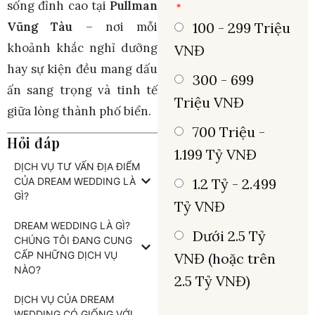
sống đỉnh cao tại
Pullman
100 - 299 Triệu
Vũng Tàu
– nơi mỗi
khoảnh khắc nghỉ dưỡng
VNĐ
hay sự kiện đều mang dấu
300 - 699
ấn sang trọng và tinh tế
Triệu VNĐ
giữa lòng thành phố biển.
700 Triệu -
Hỏi đáp
1.199 Tỷ VNĐ
DỊCH VỤ TƯ VẤN ĐỊA ĐIỂM
CỦA DREAM WEDDING LÀ
1.2 Tỷ - 2.499
GÌ?
Tỷ VNĐ
DREAM WEDDING LÀ GÌ?
Dưới 2.5 Tỷ
CHÚNG TÔI ĐANG CUNG
CẤP NHỮNG DỊCH VỤ
VNĐ (hoặc trên
NÀO?
2.5 Tỷ VNĐ)
DỊCH VỤ CỦA DREAM
WEDDING CÓ GIỐNG VỚI