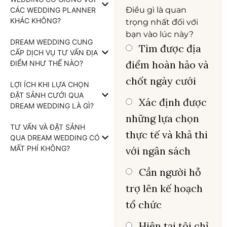
Điều gì là quan
CÁC WEDDING PLANNER
KHÁC KHÔNG?
trọng nhất đối với
bạn vào lúc này?
DREAM WEDDING CUNG
Tìm được địa
CẤP DỊCH VỤ TƯ VẤN ĐỊA
điểm hoàn hảo và
ĐIỂM NHƯ THẾ NÀO?
chốt ngày cưới
LỢI ÍCH KHI LỰA CHỌN
ĐẶT SẢNH CƯỚI QUA
Xác định được
DREAM WEDDING LÀ GÌ?
những lựa chọn
TƯ VẤN VÀ ĐẶT SẢNH
thực tế và khả thi
QUA DREAM WEDDING CÓ
MẤT PHÍ KHÔNG?
với ngân sách
Cần người hỗ
trợ lên kế hoạch
tổ chức
Hiện tại tôi chỉ