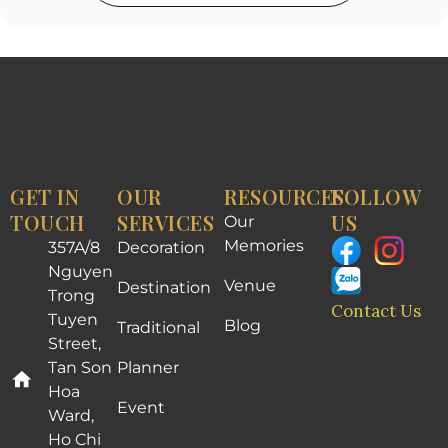
GET IN
OUR
RESOURCES
FOLLOW
TOUCH
SERVICES
US
Our
Memories
357A/8
Decoration
Nguyen
Venue
Destination
Trong
Contact Us
Tuyen
Blog
Traditional
Street,
Tan Son
Planner
Hoa
Event
Ward,
Ho Chi