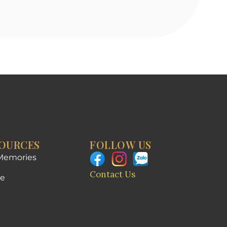
OURCES
FOLLOW US
Memories
Contact Us
e