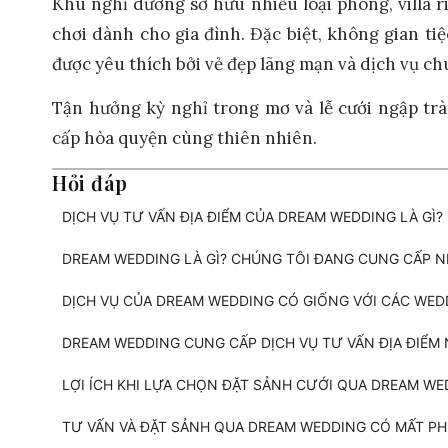
Khu nghỉ dưỡng sở hữu nhiều loại phòng, villa r
chơi dành cho gia đình. Đặc biệt, không gian ti
được yêu thích bởi vẻ đẹp lãng mạn và dịch vụ c
Tận hưởng kỳ nghỉ trong mơ và lễ cưới ngập tr
cấp hòa quyện cùng thiên nhiên.
Hỏi đáp
DỊCH VỤ TƯ VẤN ĐỊA ĐIỂM CỦA DREAM WEDDING LÀ GÌ?
DREAM WEDDING LÀ GÌ? CHÚNG TÔI ĐANG CUNG CẤP 
DỊCH VỤ CỦA DREAM WEDDING CÓ GIỐNG VỚI CÁC WE
DREAM WEDDING CUNG CẤP DỊCH VỤ TƯ VẤN ĐỊA ĐIỂM
LỢI ÍCH KHI LỰA CHỌN ĐẶT SẢNH CƯỚI QUA DREAM WED
TƯ VẤN VÀ ĐẶT SẢNH QUA DREAM WEDDING CÓ MẤT PH