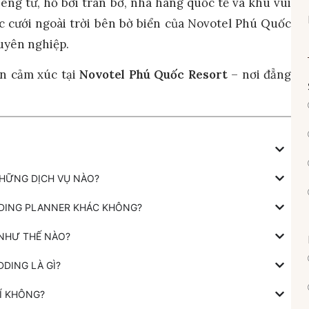
iêng tư, hồ bơi tràn bờ, nhà hàng quốc tế và khu vui
ệc cưới ngoài trời bên bờ biển của Novotel Phú Quốc
huyên nghiệp.
àn cảm xúc tại
Novotel Phú Quốc Resort
– nơi đẳng
NHỮNG DỊCH VỤ NÀO?
DDING PLANNER KHÁC KHÔNG?
 NHƯ THẾ NÀO?
DING LÀ GÌ?
Í KHÔNG?