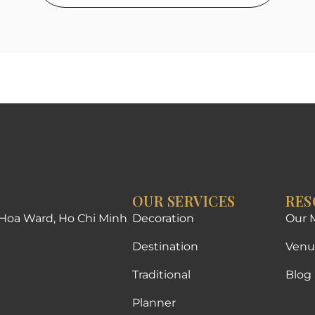
OUR SERVICES
RES
 Hoa Ward, Ho Chi Minh
Decoration
Our 
Destination
Venu
Traditional
Blog
Planner