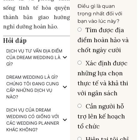
Điều gì là quan
sống tinh tế hòa quyện
trọng nhất đối với
thành bản giao hưởng
bạn vào lúc này?
nghỉ dưỡng hoàn hảo.
Tìm được địa
Hỏi đáp
điểm hoàn hảo và
chốt ngày cưới
DỊCH VỤ TƯ VẤN ĐỊA ĐIỂM
CỦA DREAM WEDDING LÀ
Xác định được
GÌ?
những lựa chọn
DREAM WEDDING LÀ GÌ?
thực tế và khả thi
CHÚNG TÔI ĐANG CUNG
CẤP NHỮNG DỊCH VỤ
với ngân sách
NÀO?
Cần người hỗ
DỊCH VỤ CỦA DREAM
trợ lên kế hoạch
WEDDING CÓ GIỐNG VỚI
CÁC WEDDING PLANNER
tổ chức
KHÁC KHÔNG?
Hiện tại tôi chỉ