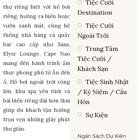
Tiệc Cưới
thự riêng biệt với hồ bơi
Destination
riêng, hướng ra biển hoặc
Tiệc Cưới
vườn xanh mát, cùng hệ
thống nhà hàng và quầy
Ngoài Trời
bar cao cấp như Sasa,
Trung Tâm
Elyxr Lounge, Cape Nao
Tiệc Cưới /
mang đến hành trình ẩm
Khách Sạn
thực phong phú từ Âu đến
Tiệc Sinh Nhật
Á. Hồ bơi ngoài trời rộng
lớn, khu spa yên tĩnh và
/ Kỷ Niệm / Cầu
bãi biển riêng dài hơn 1km
Hôn
giúp du khách tận hưởng
Sự Kiện
trọn vẹn những giây phút
thư giãn.
Ngân Sách Dự Kiến