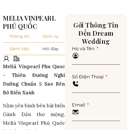
MELIA VINPEARL
Gởi Thông Tin
PHÚ QUỐC
Đến Dream
Thông tin
Dịch vụ
Wedding
Họ và Tên
Sảnh tiệc
Hỏi đáp
Meliá Vinpearl Phu Quoc
– Thiên Đường Nghỉ
Số Điện Thoại
Dưỡng Chuẩn 5 Sao Bên
Bờ Biển Xanh
Email
Nằm yên bình bên bãi biển
Gành Dầu thơ mộng,
Meliá Vinpearl Phú Quốc