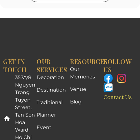
GET IN
OUR
RESOURCES
FOLLOW
TOUCH
SERVICES
US
Our
Memories
357A/8
Decoration
Nguyen
Venue
Destination
Trong
Contact Us
Tuyen
Blog
Traditional
Street,
Tan Son
Planner
Hoa
Event
Ward,
Ho Chi