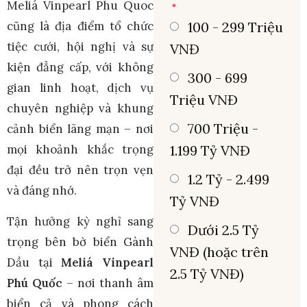
Meliá Vinpearl Phu Quoc
100 - 299 Triệu
cũng là địa điểm tổ chức
tiệc cưới, hội nghị và sự
VNĐ
kiện đẳng cấp, với không
300 - 699
gian linh hoạt, dịch vụ
Triệu VNĐ
chuyên nghiệp và khung
700 Triệu -
cảnh biển lãng mạn – nơi
1.199 Tỷ VNĐ
mọi khoảnh khắc trọng
đại đều trở nên trọn vẹn
1.2 Tỷ - 2.499
và đáng nhớ.
Tỷ VNĐ
Tận hưởng kỳ nghỉ sang
Dưới 2.5 Tỷ
trọng bên bờ biển Gành
VNĐ (hoặc trên
Dầu tại
Meliá Vinpearl
2.5 Tỷ VNĐ)
Phú Quốc
– nơi thanh âm
biển cả và phong cách