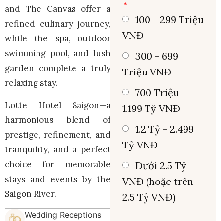
and The Canvas offer a
100 - 299 Triệu
refined culinary journey,
VNĐ
while the spa, outdoor
swimming pool, and lush
300 - 699
garden complete a truly
Triệu VNĐ
relaxing stay.
700 Triệu -
Lotte Hotel Saigon—a
1.199 Tỷ VNĐ
harmonious blend of
1.2 Tỷ - 2.499
prestige, refinement, and
Tỷ VNĐ
tranquility, and a perfect
choice for memorable
Dưới 2.5 Tỷ
stays and events by the
VNĐ (hoặc trên
Saigon River.
2.5 Tỷ VNĐ)
Wedding Receptions