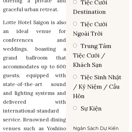
offering a private and
Tiệc Cưới
graceful urban retreat.
Destination
Lotte Hotel Saigon is also
Tiệc Cưới
an ideal venue for
Ngoài Trời
conferences and
Trung Tâm
weddings, boasting a
Tiệc Cưới /
grand ballroom that
Khách Sạn
accommodates up to 600
guests, equipped with
Tiệc Sinh Nhật
state-of-the-art sound
/ Kỷ Niệm / Cầu
and lighting systems and
Hôn
delivered with
Sự Kiện
international-standard
service. Renowned dining
venues such as Yoshino
Ngân Sách Dự Kiến