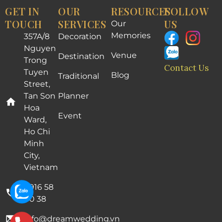
GET IN
OUR
RESOURCES
FOLLOW
TOUCH
SERVICES
US
Our
Memories
357A/8
Decoration
Nguyen
Venue
Destination
Trong
Contact Us
Tuyen
Blog
Traditional
Street,
Tan Son
Planner
Hoa
Event
Ward,
Ho Chi
Minh
City,
Vietnam
0916 58
00 38
info@dreamwedding.vn