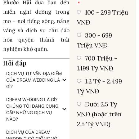
Phước Hải
đưa bạn đến
100 - 299 Triệu
miền nghỉ dưỡng trong
mơ – nơi tiếng sóng, nắng
VNĐ
vàng và dịch vụ chu đáo
300 - 699
hòa quyện thành trải
Triệu VNĐ
nghiệm khó quên.
700 Triệu -
Hỏi đáp
1.199 Tỷ VNĐ
DỊCH VỤ TƯ VẤN ĐỊA ĐIỂM
CỦA DREAM WEDDING LÀ
1.2 Tỷ - 2.499
GÌ?
Tỷ VNĐ
DREAM WEDDING LÀ GÌ?
Dưới 2.5 Tỷ
CHÚNG TÔI ĐANG CUNG
CẤP NHỮNG DỊCH VỤ
VNĐ (hoặc trên
NÀO?
2.5 Tỷ VNĐ)
DỊCH VỤ CỦA DREAM
WEDDING CÓ GIỐNG VỚI