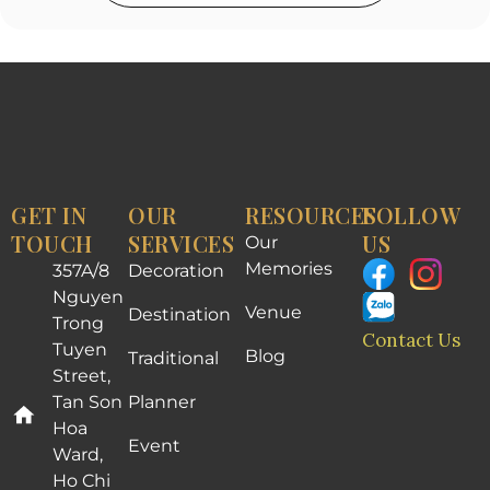
GET IN
OUR
RESOURCES
FOLLOW
TOUCH
SERVICES
US
Our
Memories
357A/8
Decoration
Nguyen
Venue
Destination
Trong
Contact Us
Tuyen
Blog
Traditional
Street,
Tan Son
Planner
Hoa
Event
Ward,
Ho Chi