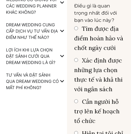
Điều gì là quan
CÁC WEDDING PLANNER
KHÁC KHÔNG?
trọng nhất đối với
bạn vào lúc này?
DREAM WEDDING CUNG
Tìm được địa
CẤP DỊCH VỤ TƯ VẤN ĐỊA
điểm hoàn hảo và
ĐIỂM NHƯ THẾ NÀO?
chốt ngày cưới
LỢI ÍCH KHI LỰA CHỌN
ĐẶT SẢNH CƯỚI QUA
Xác định được
DREAM WEDDING LÀ GÌ?
những lựa chọn
TƯ VẤN VÀ ĐẶT SẢNH
thực tế và khả thi
QUA DREAM WEDDING CÓ
MẤT PHÍ KHÔNG?
với ngân sách
Cần người hỗ
trợ lên kế hoạch
tổ chức
Hiện tại tôi chỉ