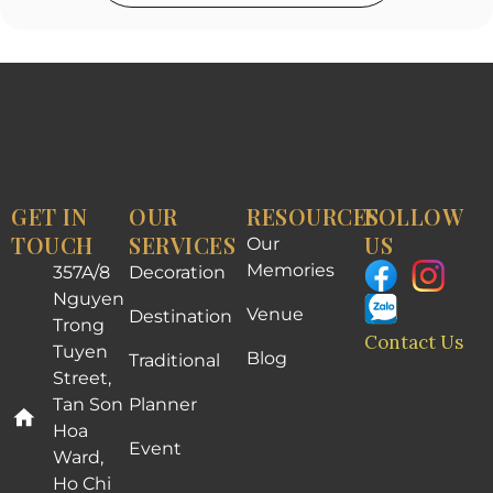
GET IN
OUR
RESOURCES
FOLLOW
TOUCH
SERVICES
US
Our
Memories
357A/8
Decoration
Nguyen
Venue
Destination
Trong
Contact Us
Tuyen
Blog
Traditional
Street,
Tan Son
Planner
Hoa
Event
Ward,
Ho Chi