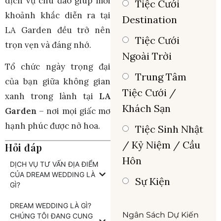
dịch vụ chu đáo giúp mỗi
Tiệc Cưới
khoảnh khắc diễn ra tại
Destination
LA Garden đều trở nên
Tiệc Cưới
trọn vẹn và đáng nhớ.
Ngoài Trời
Tổ chức ngày trọng đại
Trung Tâm
của bạn giữa không gian
Tiệc Cưới /
xanh trong lành tại
LA
Khách Sạn
Garden
– nơi mọi giấc mơ
hạnh phúc được nở hoa.
Tiệc Sinh Nhật
/ Kỷ Niệm / Cầu
Hỏi đáp
Hôn
DỊCH VỤ TƯ VẤN ĐỊA ĐIỂM
CỦA DREAM WEDDING LÀ
Sự Kiện
GÌ?
DREAM WEDDING LÀ GÌ?
Ngân Sách Dự Kiến
CHÚNG TÔI ĐANG CUNG