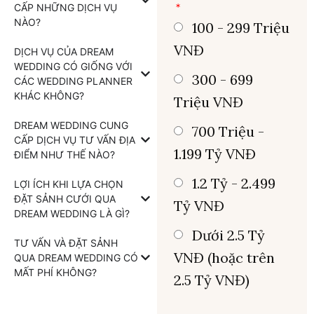
CẤP NHỮNG DỊCH VỤ
NÀO?
100 - 299 Triệu
VNĐ
DỊCH VỤ CỦA DREAM
WEDDING CÓ GIỐNG VỚI
300 - 699
CÁC WEDDING PLANNER
KHÁC KHÔNG?
Triệu VNĐ
DREAM WEDDING CUNG
700 Triệu -
CẤP DỊCH VỤ TƯ VẤN ĐỊA
1.199 Tỷ VNĐ
ĐIỂM NHƯ THẾ NÀO?
1.2 Tỷ - 2.499
LỢI ÍCH KHI LỰA CHỌN
ĐẶT SẢNH CƯỚI QUA
Tỷ VNĐ
DREAM WEDDING LÀ GÌ?
Dưới 2.5 Tỷ
TƯ VẤN VÀ ĐẶT SẢNH
VNĐ (hoặc trên
QUA DREAM WEDDING CÓ
MẤT PHÍ KHÔNG?
2.5 Tỷ VNĐ)