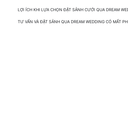
LỢI ÍCH KHI LỰA CHỌN ĐẶT SẢNH CƯỚI QUA DREAM WED
TƯ VẤN VÀ ĐẶT SẢNH QUA DREAM WEDDING CÓ MẤT PH