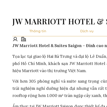
JW MARRIOTT HOTEL & 
Thông tin
Dịch vụ
JW Marriott Hotel & Suites Saigon – Đỉnh cao n
Tọa lạc tại giao lộ Hai Bà Trưng và đại lộ Lê Du
phố Hồ Chí Minh, khách sạn JW Marriott Hotel 
hiệu Marriott vào thị trường Việt Nam.
Với hơn 305 phòng nghỉ và suite sang trọng cù
trải nghiệm nghỉ dưỡng hiện đại nhưng vẫn rất t
rooftop rộng hơn 1.000 m² tràn ngập cây xanh, th
Ẩm thực tại JW Marriott Saigon được thiết kế đa 