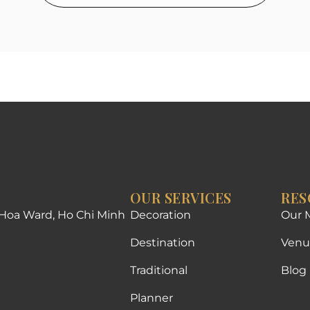
OUR SERVICES
RES
 Hoa Ward, Ho Chi Minh
Decoration
Our 
Destination
Venu
Traditional
Blog
Planner