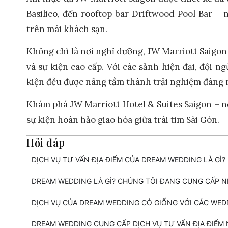
Basilico, đến rooftop bar Driftwood Pool Bar 
trên mái khách sạn.
Không chỉ là nơi nghỉ dưỡng, JW Marriott Saigon c
và sự kiện cao cấp. Với các sảnh hiện đại, đội n
kiện đều được nâng tầm thành trải nghiệm đáng 
Khám phá JW Marriott Hotel & Suites Saigon – n
sự kiện hoàn hảo giao hòa giữa trái tim Sài Gòn.
Hỏi đáp
DỊCH VỤ TƯ VẤN ĐỊA ĐIỂM CỦA DREAM WEDDING LÀ GÌ?
DREAM WEDDING LÀ GÌ? CHÚNG TÔI ĐANG CUNG CẤP 
DỊCH VỤ CỦA DREAM WEDDING CÓ GIỐNG VỚI CÁC WE
DREAM WEDDING CUNG CẤP DỊCH VỤ TƯ VẤN ĐỊA ĐIỂM