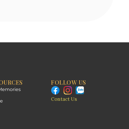
OURCES
FOLLOW US
Memories
Contact Us
e