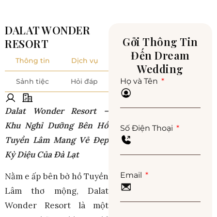
DALAT WONDER
Gởi Thông Tin
RESORT
Đến Dream
Thông tin
Dịch vụ
Wedding
Họ và Tên
Sảnh tiệc
Hỏi đáp
Dalat Wonder Resort –
Khu Nghỉ Dưỡng Bên Hồ
Số Điện Thoại
Tuyền Lâm Mang Vẻ Đẹp
Kỳ Diệu Của Đà Lạt
Email
Nằm e ấp bên bờ hồ Tuyền
Lâm thơ mộng, Dalat
Wonder Resort là một