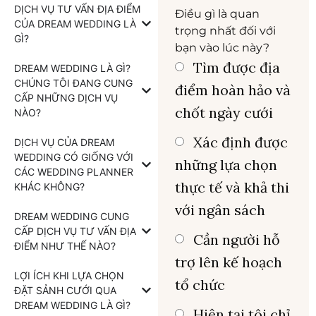
DỊCH VỤ TƯ VẤN ĐỊA ĐIỂM
Điều gì là quan
CỦA DREAM WEDDING LÀ
trọng nhất đối với
GÌ?
bạn vào lúc này?
Tìm được địa
DREAM WEDDING LÀ GÌ?
CHÚNG TÔI ĐANG CUNG
điểm hoàn hảo và
CẤP NHỮNG DỊCH VỤ
chốt ngày cưới
NÀO?
Xác định được
DỊCH VỤ CỦA DREAM
WEDDING CÓ GIỐNG VỚI
những lựa chọn
CÁC WEDDING PLANNER
thực tế và khả thi
KHÁC KHÔNG?
với ngân sách
DREAM WEDDING CUNG
CẤP DỊCH VỤ TƯ VẤN ĐỊA
Cần người hỗ
ĐIỂM NHƯ THẾ NÀO?
trợ lên kế hoạch
LỢI ÍCH KHI LỰA CHỌN
tổ chức
ĐẶT SẢNH CƯỚI QUA
DREAM WEDDING LÀ GÌ?
Hiện tại tôi chỉ