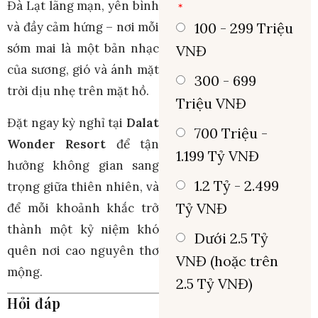
Đà Lạt lãng mạn, yên bình
100 - 299 Triệu
và đầy cảm hứng – nơi mỗi
sớm mai là một bản nhạc
VNĐ
của sương, gió và ánh mặt
300 - 699
trời dịu nhẹ trên mặt hồ.
Triệu VNĐ
Đặt ngay kỳ nghỉ tại
Dalat
700 Triệu -
Wonder Resort
để tận
1.199 Tỷ VNĐ
hưởng không gian sang
1.2 Tỷ - 2.499
trọng giữa thiên nhiên, và
Tỷ VNĐ
để mỗi khoảnh khắc trở
thành một kỷ niệm khó
Dưới 2.5 Tỷ
quên nơi cao nguyên thơ
VNĐ (hoặc trên
mộng.
2.5 Tỷ VNĐ)
Hỏi đáp