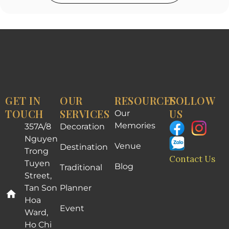
GET IN
OUR
RESOURCES
FOLLOW
TOUCH
SERVICES
US
Our
Memories
357A/8
Decoration
Nguyen
Venue
Destination
Trong
Contact Us
Tuyen
Blog
Traditional
Street,
Tan Son
Planner
Hoa
Event
Ward,
Ho Chi