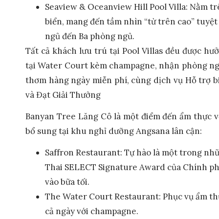
Seaview & Oceanview Hill Pool Villa: Nằm tr
biển, mang đến tầm nhìn “từ trên cao” tuyệt
ngủ đến Ba phòng ngủ.
Tất cả khách lưu trú tại Pool Villas đều được h
tại Water Court kèm champagne, nhận phòng ngay
thơm hàng ngày miễn phí, cùng dịch vụ Hỗ trợ b
và Đạt Giải Thưởng
Banyan Tree Lăng Cô là một điểm đến ẩm thực v
bổ sung tại khu nghỉ dưỡng Angsana lân cận:
Saffron Restaurant: Tự hào là một trong nhữ
Thai SELECT Signature Award của Chính phủ
vào bữa tối.
The Water Court Restaurant: Phục vụ ẩm thự
cả ngày với champagne.