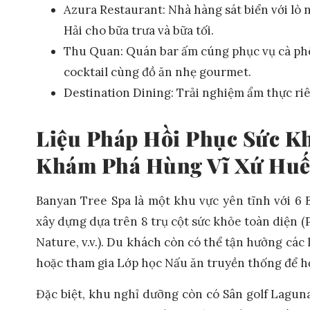
Azura Restaurant: Nhà hàng sát biển với lò
Hải cho bữa trưa và bữa tối.
Thu Quan: Quán bar ấm cúng phục vụ cà phê
cocktail cùng đồ ăn nhẹ gourmet.
Destination Dining: Trải nghiệm ẩm thực riên
Liệu Pháp Hồi Phục Sức K
Khám Phá Hùng Vĩ Xứ Hu
Banyan Tree Spa là một khu vực yên tĩnh với 6 Bi
xây dựng dựa trên 8 trụ cột sức khỏe toàn diện (
Nature, v.v.). Du khách còn có thể tận hưởng các 
hoặc tham gia Lớp học Nấu ăn truyền thống để 
Đặc biệt, khu nghỉ dưỡng còn có Sân golf Laguna