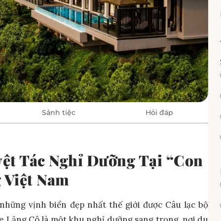
Sảnh tiệc
Hỏi đáp
ệt Tác Nghỉ Dưỡng Tại “Con
 Việt Nam
hững vịnh biển đẹp nhất thế giới được Câu lạc bộ
 Lăng Cô là một khu nghỉ dưỡng sang trọng, nơi du