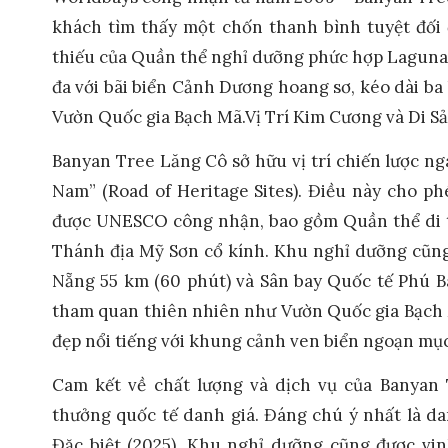
khách tìm thấy một chốn thanh bình tuyệt đối 
thiếu của Quần thể nghỉ dưỡng phức hợp Laguna 
đa với bãi biển Cảnh Dương hoang sơ, kéo dài ba
Vườn Quốc gia Bạch Mã.Vị Trí Kim Cương và Di S
Banyan Tree Lăng Cô sở hữu vị trí chiến lược n
Nam” (Road of Heritage Sites). Điều này cho p
được UNESCO công nhận, bao gồm Quần thể di tí
Thánh địa Mỹ Sơn cổ kính. Khu nghỉ dưỡng cũng 
Nẵng 55 km (60 phút) và Sân bay Quốc tế Phú Bà
tham quan thiên nhiên như Vườn Quốc gia Bạch M
đẹp nổi tiếng với khung cảnh ven biển ngoạn mụ
Cam kết về chất lượng và dịch vụ của Banyan 
thưởng quốc tế danh giá. Đáng chú ý nhất là d
Đặc biệt (2025). Khu nghỉ dưỡng cũng được vin