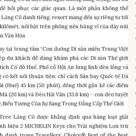
để hồi phục các giác quan. Là một phần không thể
Lăng Cô danh tiếng, resort mang đến sự riêng tư tối
 kilômét, nổi bật trên phông nền hùng vĩ của dãy núi
ản Văn Hóa
gay tại trung tâm “Con đường Di sản miền Trung Việt
hép du khách dễ dàng khám phá các Di sản Thế giới
ch Cố đô Huế, Phố cổ Hội An lung linh đèn lồng và
có kết nối thuận tiện: chỉ cách Sân bay Quốc tế Đà
i (Huế) 45 km (50 phút), đồng thời gần kề các điểm
ã (20 km) và Đèo Hải Vân (33.6 km) – con đèo tuyệt
c.Biểu Tượng Của Sự Sang Trọng Đẳng Cấp Thế Giới
Tree Lăng Cô được khẳng định qua hàng loạt giải
anh hiệu 2 MICHELIN Keys cho Trải nghiệm Lưu trú
h danh trong Travellers’ Choice® Best of the Best