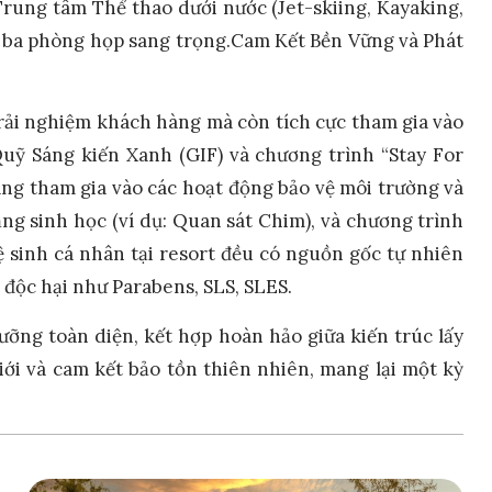
 Trung tâm Thể thao dưới nước (Jet-skiing, Kayaking,
à ba phòng họp sang trọng.Cam Kết Bền Vững và Phát
rải nghiệm khách hàng mà còn tích cực tham gia vào
uỹ Sáng kiến Xanh (GIF) và chương trình “Stay For
ng tham gia vào các hoạt động bảo vệ môi trường và
ạng sinh học (ví dụ: Quan sát Chim), và chương trình
vệ sinh cá nhân tại resort đều có nguồn gốc tự nhiên
 độc hại như Parabens, SLS, SLES.
ỡng toàn diện, kết hợp hoàn hảo giữa kiến trúc lấy
iới và cam kết bảo tồn thiên nhiên, mang lại một kỳ