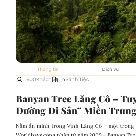
Thông tin
Dịch vụ
600Khách
4Sảnh Tiệc
Banyan Tree Lăng Cô – Tuy
Đường Di Sản” Miền Trung
Nằm ẩn mình trong Vịnh Lăng Cô – một trong n
Worldbays công nhận từ năm 2009 – Banyan Tree