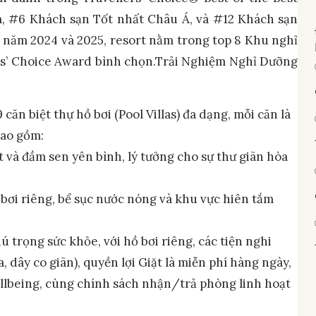
, #6 Khách sạn Tốt nhất Châu Á, và #12 Khách sạn
ai năm 2024 và 2025, resort nằm trong top 8 Khu nghỉ
s’ Choice Award bình chọn.Trải Nghiệm Nghỉ Dưỡng
n biệt thự hồ bơi (Pool Villas) đa dạng, mỗi căn là
bao gồm:
t và đầm sen yên bình, lý tưởng cho sự thư giãn hòa
 bơi riêng, bể sục nước nóng và khu vực hiên tắm
hú trọng sức khỏe, với hồ bơi riêng, các tiện nghi
 dây co giãn), quyền lợi Giặt là miễn phí hàng ngày,
llbeing, cùng chính sách nhận/trả phòng linh hoạt