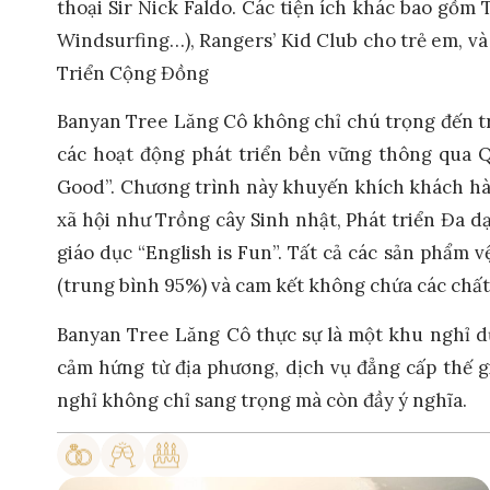
thoại Sir Nick Faldo. Các tiện ích khác bao gồm
Windsurfing…), Rangers’ Kid Club cho trẻ em, v
Triển Cộng Đồng
Banyan Tree Lăng Cô không chỉ chú trọng đến t
các hoạt động phát triển bền vững thông qua Q
Good”. Chương trình này khuyến khích khách hà
xã hội như Trồng cây Sinh nhật, Phát triển Đa d
giáo dục “English is Fun”. Tất cả các sản phẩm 
(trung bình 95%) và cam kết không chứa các chất
Banyan Tree Lăng Cô thực sự là một khu nghỉ dư
cảm hứng từ địa phương, dịch vụ đẳng cấp thế g
nghỉ không chỉ sang trọng mà còn đầy ý nghĩa.