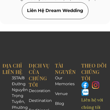
Liên Hệ Dream Wedding
ĐỊA CHỈ
DỊCH VỤ
TÀI
THEO DÕI
LIÊN HỆ
CỦA
NGUYÊN
CHÚNG
CHÚNG
TÔI
357A/8
Our
TÔI
Đường
Memories
Nguyễn
Decoration
Venue
Trọng
Liên hệ với
Destination
Tuyển,
Blog
chúng tôi
Phường