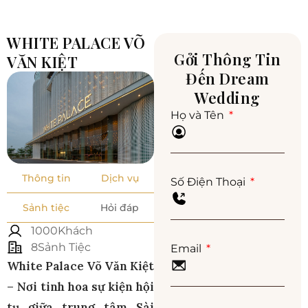
WHITE PALACE VÕ
Gởi Thông Tin
VĂN KIỆT
Đến Dream
Wedding
Họ và Tên
Thông tin
Dịch vụ
Số Điện Thoại
Sảnh tiệc
Hỏi đáp
1000Khách
8Sảnh Tiệc
Email
White Palace Võ Văn Kiệt
– Nơi tinh hoa sự kiện hội
tụ giữa trung tâm Sài