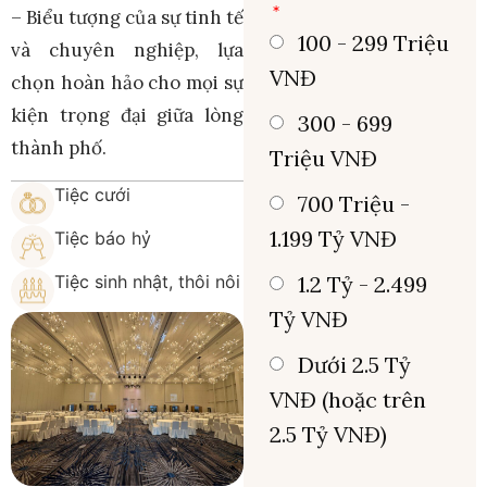
– Biểu tượng của sự tinh tế
100 - 299 Triệu
và chuyên nghiệp, lựa
VNĐ
chọn hoàn hảo cho mọi sự
kiện trọng đại giữa lòng
300 - 699
thành phố.
Triệu VNĐ
Tiệc cưới
700 Triệu -
1.199 Tỷ VNĐ
Tiệc báo hỷ
Tiệc sinh nhật, thôi nôi
1.2 Tỷ - 2.499
Tỷ VNĐ
Dưới 2.5 Tỷ
VNĐ (hoặc trên
2.5 Tỷ VNĐ)