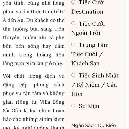
Tiệc Cưới
yên tĩnh, cùng nhà hàng
Destination
phục vụ ẩm thực tinh tế từ
Á đến Âu. Du khách có thể
Tiệc Cưới
tận hưởng bữa sáng trên
Ngoài Trời
thuyền, nhâm nhi cà phê
Trung Tâm
bên bến sông hay đắm
Tiệc Cưới /
mình trong hoàng hôn
Khách Sạn
lãng mạn giữa làn gió nhẹ.
Tiệc Sinh Nhật
Với chất lượng dịch vụ
/ Kỷ Niệm / Cầu
đẳng cấp, phong cách
Hôn
phục vụ tận tâm và không
gian riêng tư, Villa Sông
Sự Kiện
Sài Gòn là lựa chọn hoàn
hảo cho những ai tìm kiếm
Ngân Sách Dự Kiến
một kỳ nghỉ dưỡng thanh