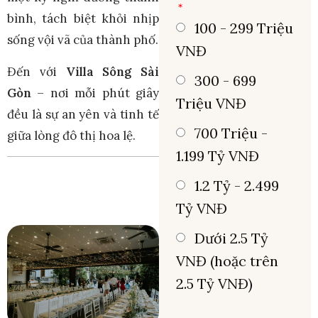
bình, tách biệt khỏi nhịp
100 - 299 Triệu
sống vội vã của thành phố.
VNĐ
Đến với
Villa Sông Sài
300 - 699
Gòn
– nơi mỗi phút giây
Triệu VNĐ
đều là sự an yên và tinh tế
700 Triệu -
giữa lòng đô thị hoa lệ.
1.199 Tỷ VNĐ
1.2 Tỷ - 2.499
Tỷ VNĐ
Dưới 2.5 Tỷ
VNĐ (hoặc trên
2.5 Tỷ VNĐ)