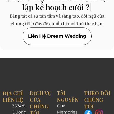
lập kế hoạch cưới ?|
Bằng tất cả sự tận tâm và sáng tạo, đội ngũ của
chúng tôi ở đây để chuẩn bị mọi thứ thay bạn.
Liên Hệ Dream Wedding
ĐỊA CHỈ
DỊCH VỤ
TÀI
THEO DÕI
LIÊN HỆ
CỦA
NGUYÊN
CHÚNG
CHÚNG
TÔI
357A/8
Our
TÔI
Đường
Memories