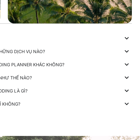
NHỮNG DỊCH VỤ NÀO?
DDING PLANNER KHÁC KHÔNG?
 NHƯ THẾ NÀO?
DING LÀ GÌ?
Í KHÔNG?