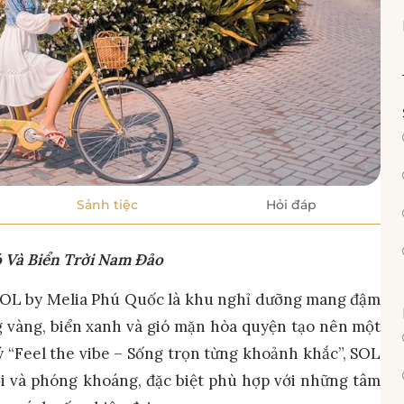
Sảnh tiệc
Hỏi đáp
ó Và Biển Trời Nam Đảo
SOL by Melia Phú Quốc là khu nghỉ dưỡng mang đậm
ng vàng, biển xanh và gió mặn hòa quyện tạo nên một
lý “Feel the vibe – Sống trọn từng khoảnh khắc”, SOL
ới và phóng khoáng, đặc biệt phù hợp với những tâm