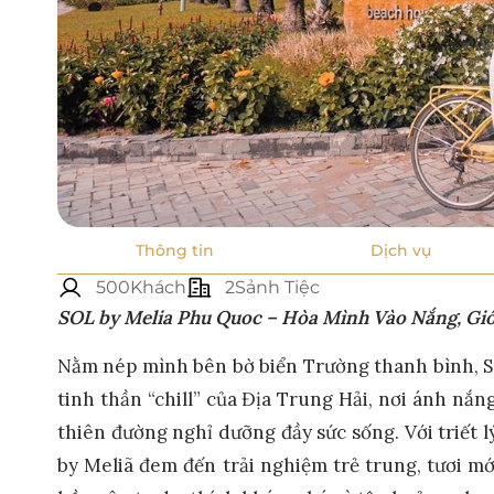
Thông tin
Dịch vụ
500Khách
2Sảnh Tiệc
SOL by Melia Phu Quoc – Hòa Mình Vào Nắng, Gi
Nằm nép mình bên bờ biển Trường thanh bình, 
tinh thần “chill” của Địa Trung Hải, nơi ánh nắ
thiên đường nghỉ dưỡng đầy sức sống. Với triết 
by Meliã đem đến trải nghiệm trẻ trung, tươi m