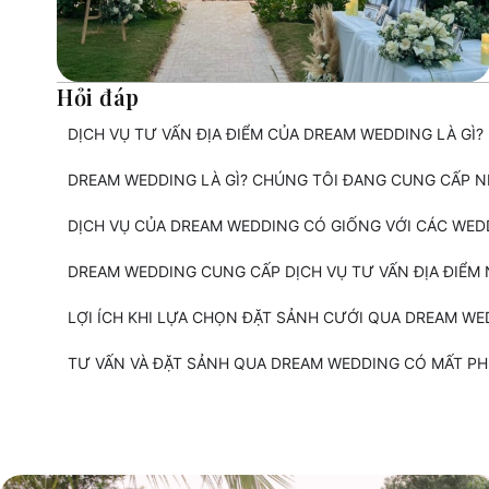
Hỏi đáp
DỊCH VỤ TƯ VẤN ĐỊA ĐIỂM CỦA DREAM WEDDING LÀ GÌ?
DREAM WEDDING LÀ GÌ? CHÚNG TÔI ĐANG CUNG CẤP 
DỊCH VỤ CỦA DREAM WEDDING CÓ GIỐNG VỚI CÁC WE
DREAM WEDDING CUNG CẤP DỊCH VỤ TƯ VẤN ĐỊA ĐIỂM
LỢI ÍCH KHI LỰA CHỌN ĐẶT SẢNH CƯỚI QUA DREAM WED
TƯ VẤN VÀ ĐẶT SẢNH QUA DREAM WEDDING CÓ MẤT PH