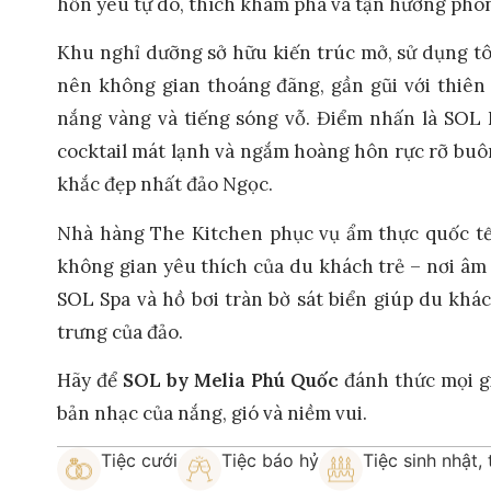
hồn yêu tự do, thích khám phá và tận hưởng phon
Khu nghỉ dưỡng sở hữu kiến trúc mở, sử dụng tô
nên không gian thoáng đãng, gần gũi với thiên
nắng vàng và tiếng sóng vỗ. Điểm nhấn là SOL 
cocktail mát lạnh và ngắm hoàng hôn rực rỡ bu
khắc đẹp nhất đảo Ngọc.
Nhà hàng The Kitchen phục vụ ẩm thực quốc tế v
không gian yêu thích của du khách trẻ – nơi âm
SOL Spa và hồ bơi tràn bờ sát biển giúp du khá
trưng của đảo.
Hãy để
SOL by Melia Phú Quốc
đánh thức mọi gi
bản nhạc của nắng, gió và niềm vui.
Tiệc cưới
Tiệc báo hỷ
Tiệc sinh nhật, 