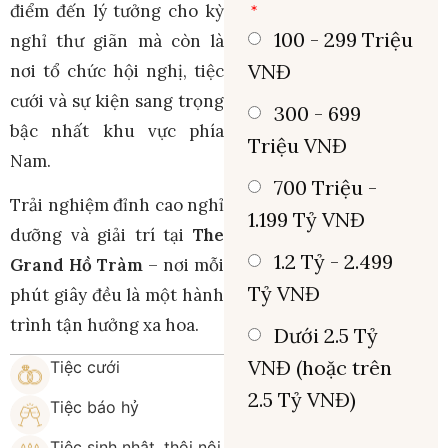
điểm đến lý tưởng cho kỳ
100 - 299 Triệu
nghỉ thư giãn mà còn là
VNĐ
nơi tổ chức hội nghị, tiệc
cưới và sự kiện sang trọng
300 - 699
bậc nhất khu vực phía
Triệu VNĐ
Nam.
700 Triệu -
Trải nghiệm đỉnh cao nghỉ
1.199 Tỷ VNĐ
dưỡng và giải trí tại
The
1.2 Tỷ - 2.499
Grand Hồ Tràm
– nơi mỗi
Tỷ VNĐ
phút giây đều là một hành
trình tận hưởng xa hoa.
Dưới 2.5 Tỷ
VNĐ (hoặc trên
Tiệc cưới
2.5 Tỷ VNĐ)
Tiệc báo hỷ
Tiệc sinh nhật, thôi nôi