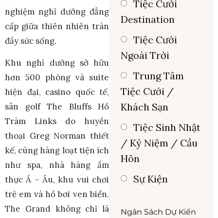
Tiệc Cưới
nghiệm nghỉ dưỡng đẳng
Destination
cấp giữa thiên nhiên tràn
Tiệc Cưới
đầy sức sống.
Ngoài Trời
Khu nghỉ dưỡng sở hữu
Trung Tâm
hơn 500 phòng và suite
Tiệc Cưới /
hiện đại, casino quốc tế,
Khách Sạn
sân golf The Bluffs Hồ
Tràm Links do huyền
Tiệc Sinh Nhật
thoại Greg Norman thiết
/ Kỷ Niệm / Cầu
kế, cùng hàng loạt tiện ích
Hôn
như spa, nhà hàng ẩm
Sự Kiện
thực Á – Âu, khu vui chơi
trẻ em và hồ bơi ven biển.
The Grand không chỉ là
Ngân Sách Dự Kiến