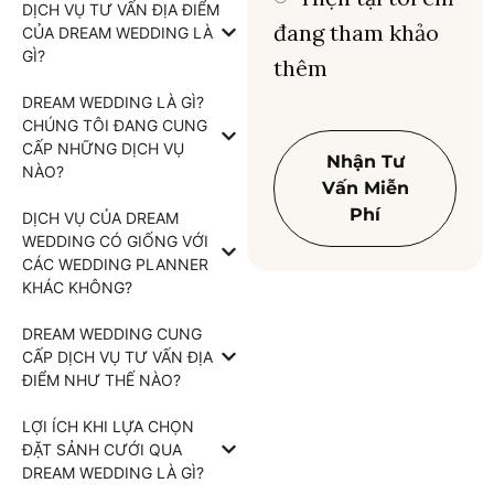
DỊCH VỤ TƯ VẤN ĐỊA ĐIỂM
đang tham khảo
CỦA DREAM WEDDING LÀ
GÌ?
thêm
DREAM WEDDING LÀ GÌ?
CHÚNG TÔI ĐANG CUNG
CẤP NHỮNG DỊCH VỤ
Nhận Tư
NÀO?
Vấn Miễn
Phí
DỊCH VỤ CỦA DREAM
WEDDING CÓ GIỐNG VỚI
CÁC WEDDING PLANNER
KHÁC KHÔNG?
DREAM WEDDING CUNG
CẤP DỊCH VỤ TƯ VẤN ĐỊA
ĐIỂM NHƯ THẾ NÀO?
LỢI ÍCH KHI LỰA CHỌN
ĐẶT SẢNH CƯỚI QUA
DREAM WEDDING LÀ GÌ?