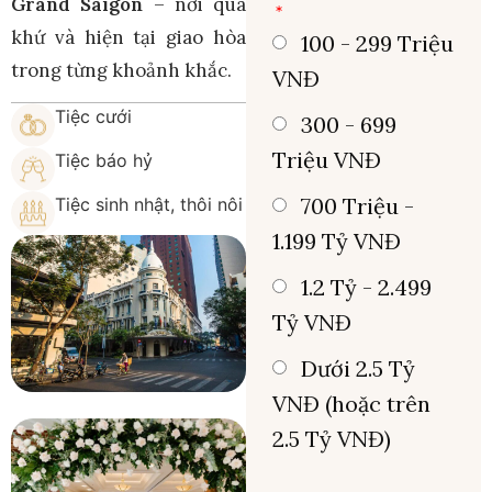
Grand Saigon
– nơi quá
khứ và hiện tại giao hòa
100 - 299 Triệu
trong từng khoảnh khắc.
VNĐ
Tiệc cưới
300 - 699
Triệu VNĐ
Tiệc báo hỷ
700 Triệu -
Tiệc sinh nhật, thôi nôi
1.199 Tỷ VNĐ
1.2 Tỷ - 2.499
Tỷ VNĐ
Dưới 2.5 Tỷ
VNĐ (hoặc trên
2.5 Tỷ VNĐ)