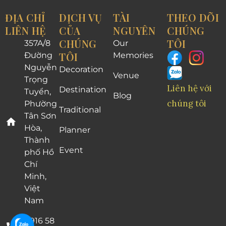
ĐỊA CHỈ
DỊCH VỤ
TÀI
THEO DÕI
LIÊN HỆ
CỦA
NGUYÊN
CHÚNG
CHÚNG
TÔI
357A/8
Our
TÔI
Đường
Memories
Nguyễn
Decoration
Venue
Trọng
Liên hệ với
Destination
Tuyển,
Blog
chúng tôi
Phường
Traditional
Tân Sơn
Hòa,
Planner
Thành
Event
phố Hồ
Chí
Minh,
Việt
Nam
0916 58