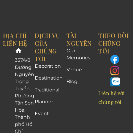
ĐỊA CHỈ
DỊCH VỤ
TÀI
THEO DÕI
LIÊN HỆ
CỦA
NGUYÊN
CHÚNG
CHÚNG
TÔI
Our
TÔI
Memories
357A/8
Decoration
Đường
Venue
Nguyễn
Destination
Trọng
Blog
Tuyển,
Traditional
Liên hệ với
Phường
Planner
chúng tôi
Tân Sơn
Hòa,
Event
Thành
phố Hồ
Chí