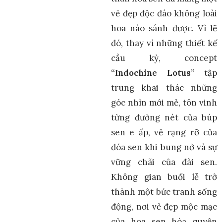
vẻ đẹp độc đáo không loài
hoa nào sánh được. Vì lẽ
đó, thay vì những thiết kế
cầu kỳ, concept
“Indochine Lotus”
tập
trung khai thác những
góc nhìn mới mẻ, tôn vinh
từng đường nét của búp
sen e ấp, vẻ rạng rỡ của
đóa sen khi bung nở và sự
vững chãi của đài sen.
Không gian buổi lễ trở
thành một bức tranh sống
động, nơi vẻ đẹp mộc mạc
của hoa sen hòa quyện