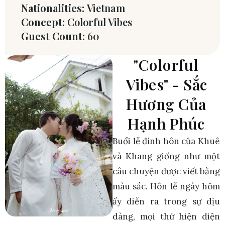
Nationalities:
Vietnam
Concept:
Colorful Vibes
Guest Count:
60
"Colorful
Vibes" - Sắc
Hương Của
Hạnh Phúc
Buổi lễ đính hôn của Khuê
và Khang giống như một
câu chuyện được viết bằng
màu sắc. Hôn lễ ngày hôm
ấy diễn ra trong sự dịu
dàng, mọi thứ hiện diện