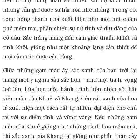
nên từ một bảng màu với nhiều sắc độ khác nhau
nhưng vẫn giữ được sự hài hòa nhẹ nhàng. Trong đó,
tone hồng thanh nhã xuất hiện như một nét chấm
phá mềm mại, phản chiếu sự nữ tính và dịu dàng của
cô dâu. Sắc trắng mang đến cảm giác thuần khiết và
tinh khôi, giống như một khoảng lặng cần thiết để
mọi cảm xúc được cân bằng.
Giữa những gam màu ấy, sắc xanh của bầu trời lại
mang một ý nghĩa sâu sắc hơn – như một tia hi vọng
loé lên, hứa hẹn một hành trình hôn nhân sẽ thật
viên mãn của Khuê và Khang. Còn sắc xanh của hoa
lá xuất hiện một cách rất tự nhiên, đại diện cho chú
rể với sự điềm tĩnh và vững vàng. Nếu những gam
màu của Khuê giống như những cánh hoa mềm mại,
thì sắc xanh của Khang lại giống như phần thân cây