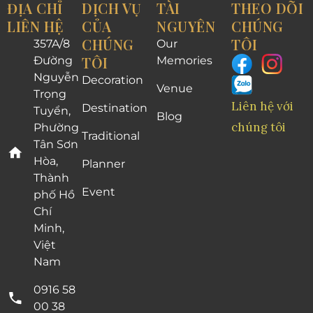
ĐỊA CHỈ
DỊCH VỤ
TÀI
THEO DÕI
LIÊN HỆ
CỦA
NGUYÊN
CHÚNG
CHÚNG
TÔI
357A/8
Our
TÔI
Đường
Memories
Nguyễn
Decoration
Venue
Trọng
Liên hệ với
Destination
Tuyển,
Blog
chúng tôi
Phường
Traditional
Tân Sơn
Hòa,
Planner
Thành
Event
phố Hồ
Chí
Minh,
Việt
Nam
0916 58
00 38