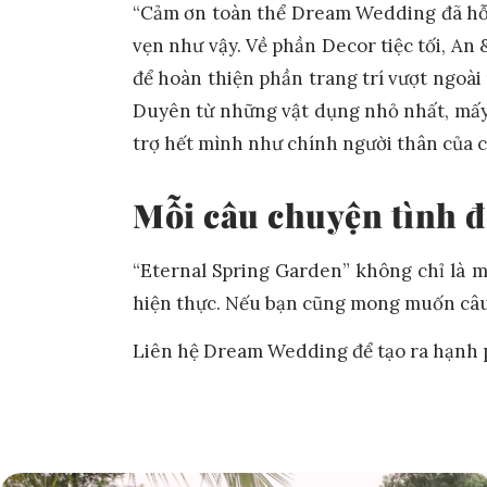
“Cảm ơn toàn thể Dream Wedding đã hỗ t
vẹn như vậy. Về phần Decor tiệc tối, A
để hoàn thiện phần trang trí vượt ngoài
Duyên từ những vật dụng nhỏ nhất, mấy 
trợ hết mình như chính người thân của c
Mỗi câu chuyện tình đ
“Eternal Spring Garden” không chỉ là 
hiện thực. Nếu bạn cũng mong muốn câu
Liên hệ Dream Wedding để tạo ra hạnh 