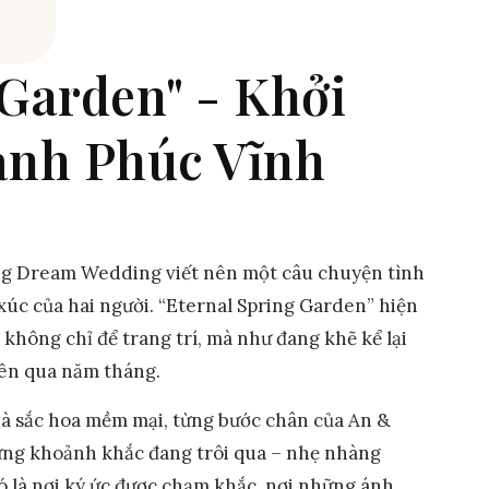
 Garden" - Khởi
nh Phúc Vĩnh
ng Dream Wedding viết nên một câu chuyện tình
 xúc của hai người. “Eternal Spring Garden” hiện
 không chỉ để trang trí, mà như đang khẽ kể lại
lên qua năm tháng.
và sắc hoa mềm mại, từng bước chân của An &
ừng khoảnh khắc đang trôi qua – nhẹ nhàng
đó là nơi ký ức được chạm khắc, nơi những ánh