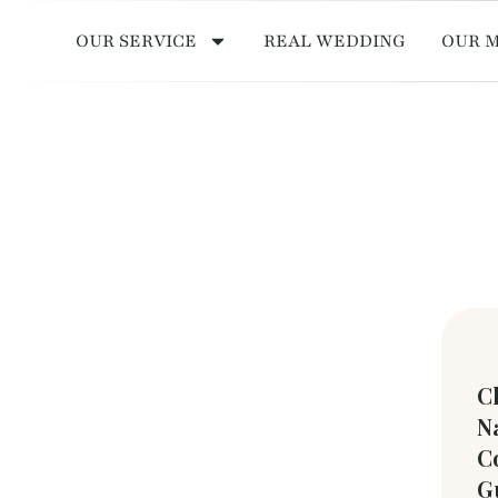
OUR SERVICE
REAL WEDDING
OUR 
C
Na
C
G