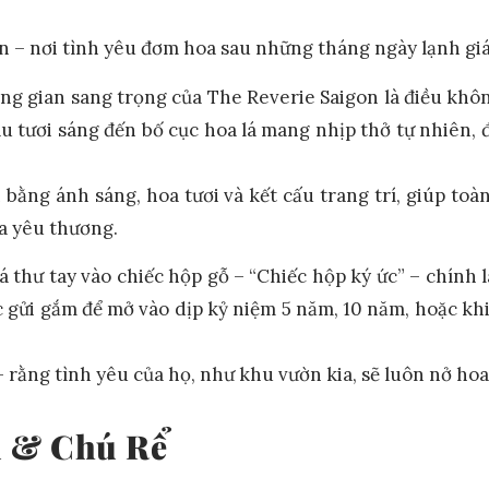
n – nơi tình yêu đơm hoa sau những tháng ngày lạnh giá
ông gian sang trọng của The Reverie Saigon là điều kh
àu tươi sáng đến bố cục hoa lá mang nhịp thở tự nhiên
ân bằng ánh sáng, hoa tươi và kết cấu trang trí, giúp t
ứa yêu thương.
thư tay vào chiếc hộp gỗ – “Chiếc hộp ký ức” – chính l
ợc gửi gắm để mở vào dịp kỷ niệm 5 năm, 10 năm, hoặc k
– rằng tình yêu của họ, như khu vườn kia, sẽ luôn nở hoa 
u & Chú Rể