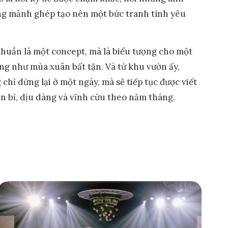
ững mảnh ghép tạo nên một bức tranh tình yêu
thuần là một concept, mà là biểu tượng cho một
ng như mùa xuân bất tận. Và từ khu vườn ấy,
hỉ dừng lại ở một ngày, mà sẽ tiếp tục được viết
 bỉ, dịu dàng và vĩnh cửu theo năm tháng.