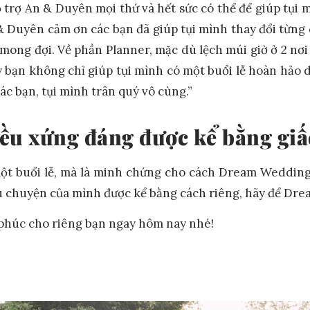
rợ An & Duyên mọi thứ và hết sức có thể để giúp tụi m
n & Duyên cảm ơn các bạn đã giúp tụi mình thay đổi từn
 mong đợi. Về phần Planner, mặc dù lệch múi giờ ở 2 n
bạn không chỉ giúp tụi mình có một buổi lễ hoàn hảo d
ác bạn, tụi mình trân quý vô cùng.”
ều xứng đáng được kể bằng giấ
một buổi lễ, mà là minh chứng cho cách Dream Weddi
 chuyện của mình được kể bằng cách riêng, hãy để Dr
phúc cho riêng bạn ngay hôm nay nhé!