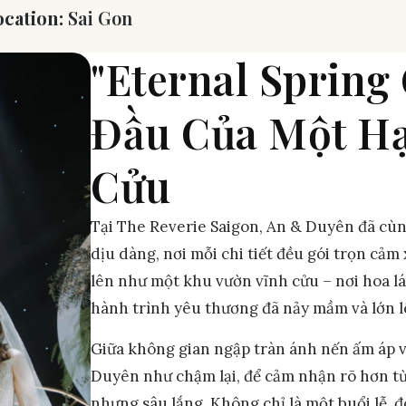
ocation:
Sai Gon
"Eternal Spring
Đầu Của Một Hạ
Cửu
Tại The Reverie Saigon, An & Duyên đã cù
dịu dàng, nơi mỗi chi tiết đều gói trọn cảm
lên như một khu vườn vĩnh cửu – nơi hoa lá
hành trình yêu thương đã nảy mầm và lớn 
Giữa không gian ngập tràn ánh nến ấm áp 
Duyên như chậm lại, để cảm nhận rõ hơn t
nhưng sâu lắng. Không chỉ là một buổi lễ, 