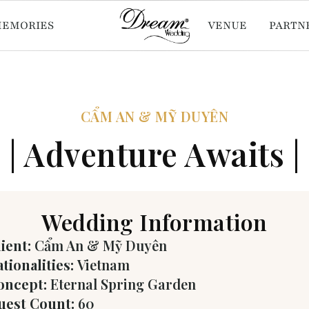
MEMORIES
VENUE
PARTN
CẨM AN & MỸ DUYÊN
| Adventure Awaits |
Wedding Information
lient:
Cẩm An & Mỹ Duyên
tionalities:
Vietnam
oncept:
Eternal Spring Garden
uest Count:
60