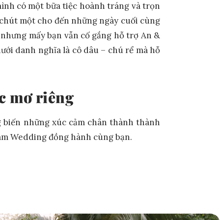
ình có một bữa tiệc hoành tráng và trọn
g chút một cho đến những ngày cuối cùng
ơi nhưng mấy bạn vẫn cố gắng hỗ trợ An &
ưới danh nghĩa là cô dâu – chú rể mà hỗ
c mơ riêng
ng biến những xúc cảm chân thành thành
eam Wedding đồng hành cùng bạn.