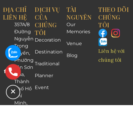
ĐỊA CHỈ
DỊCH VỤ
TÀI
THEO DÕI
LIÊN HỆ
CỦA
NGUYÊN
CHÚNG
CHÚNG
TÔI
357A/8
Our
TÔI
Đường
Memories
Nguyễn
Decoration
Venue
Trọng
Liên hệ với
Destination
Tuyển,
Blog
chúng tôi
Phường
Traditional
Tân Sơn
Hòa,
Planner
Thành
Event
phố Hồ
Chí
Minh,
Việt
Nam
0916 58