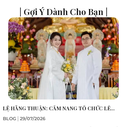
| Gợi Ý Dành Cho Bạn |
C
v
n
LỄ HẰNG THUẬN: CẨM NANG TỔ CHỨC LỄ
HẰNG THUẬN TRỌN VẸN
BLOG
29/07/2026