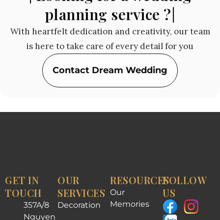
planning service ?|
With heartfelt dedication and creativity, our team
is here to take care of every detail for you
Contact Dream Wedding
GET IN
OUR
RESOURCES
FOLLOW
TOUCH
SERVICES
US
Our
Memories
357A/8
Decoration
Nguyen