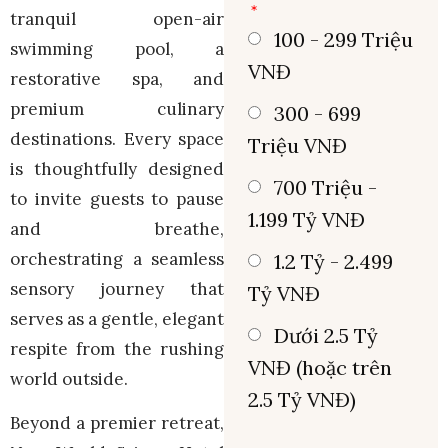
tranquil open-air
100 - 299 Triệu
swimming pool, a
VNĐ
restorative spa, and
premium culinary
300 - 699
destinations. Every space
Triệu VNĐ
is thoughtfully designed
700 Triệu -
to invite guests to pause
1.199 Tỷ VNĐ
and breathe,
orchestrating a seamless
1.2 Tỷ - 2.499
sensory journey that
Tỷ VNĐ
serves as a gentle, elegant
Dưới 2.5 Tỷ
respite from the rushing
VNĐ (hoặc trên
world outside.
2.5 Tỷ VNĐ)
Beyond a premier retreat,