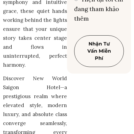
symphony and intuitive
đang tham khảo
grace, these quiet hands
thêm
working behind the lights
ensure that your unique
story takes center stage
Nhận Tư
and flows in
Vấn Miễn
uninterrupted, perfect
Phí
harmony.
Discover New World
Saigon Hotel—a
prestigious realm where
elevated style, modern
luxury, and absolute class
converge seamlessly,
transforming every