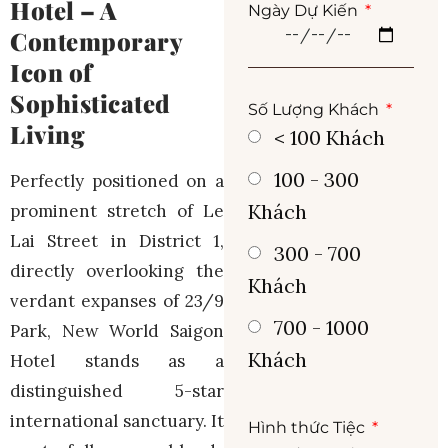
Hotel – A
Ngày Dự Kiến
Contemporary
Icon of
Sophisticated
Số Lượng Khách
Living
< 100 Khách
100 - 300
Perfectly positioned on a
Khách
prominent stretch of Le
Lai Street in District 1,
300 - 700
directly overlooking the
Khách
verdant expanses of 23/9
700 - 1000
Park, New World Saigon
Khách
Hotel stands as a
distinguished 5-star
international sanctuary. It
Hình thức Tiệc