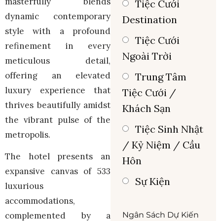
masterfully blends
Tiệc Cưới
dynamic contemporary
Destination
style with a profound
Tiệc Cưới
refinement in every
Ngoài Trời
meticulous detail,
offering an elevated
Trung Tâm
luxury experience that
Tiệc Cưới /
thrives beautifully amidst
Khách Sạn
the vibrant pulse of the
Tiệc Sinh Nhật
metropolis.
/ Kỷ Niệm / Cầu
The hotel presents an
Hôn
expansive canvas of 533
Sự Kiện
luxurious
accommodations,
complemented by a
Ngân Sách Dự Kiến