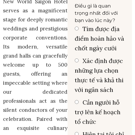
New World Saigon Hotel
Điều gì là quan
serves as a magnificent
trọng nhất đối với
stage for deeply romantic
bạn vào lúc này?
Tìm được địa
weddings and prestigious
corporate conventions.
điểm hoàn hảo và
Its modern, versatile
chốt ngày cưới
grand halls can gracefully
Xác định được
welcome up to 500
những lựa chọn
guests, offering an
thực tế và khả thi
impeccable setting where
với ngân sách
our dedicated
professionals act as the
Cần người hỗ
silent conductors of your
trợ lên kế hoạch
celebration. Paired with
tổ chức
an exquisite culinary
Hiện tại tôi chỉ